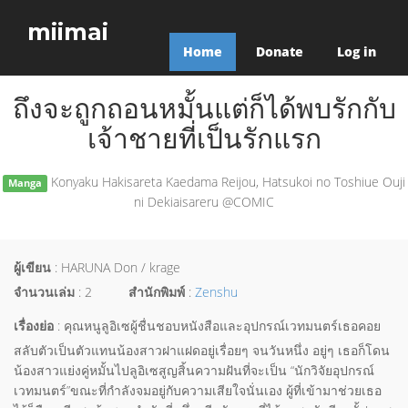
miimai
Home
Donate
Log in
ถึงจะถูกถอนหมั้นแต่ก็ได้พบรักกับ
เจ้าชายที่เป็นรักแรก
Konyaku Hakisareta Kaedama Reijou, Hatsukoi no Toshiue Ouji
Manga
ni Dekiaisareru @COMIC
ผู้เขียน
: HARUNA Don / krage
จำนวนเล่ม
: 2
สำนักพิมพ์
:
Zenshu
เรื่องย่อ
: คุณหนูลูอิเซผู้ชื่นชอบหนังสือและอุปกรณ์เวทมนตร์เธอคอย
สลับตัวเป็นตัวแทนน้องสาวฝาแฝดอยู่เรื่อยๆ จนวันหนึ่ง อยู่ๆ เธอก็โดน
น้องสาวแย่งคู่หมั้นไปลูอิเซสูญสิ้นความฝันที่จะเป็น “นักวิจัยอุปกรณ์
เวทมนตร์”ขณะที่กำลังจมอยู่กับความเสียใจนั่นเอง ผู้ที่เข้ามาช่วยเธอ