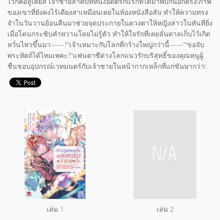
ไว้ก็คือลูเคียส เจ้าชายลำดับที่หนึ่งอดีตรักแรกที่ได้มาพบกันอีกครั้ง!ภาพ
ของเขาที่ยังคงไร้เดียงสาเหมือนเคยในห้องหนังสือลับ ทำให้ความทรง
จำในวันวานย้อนคืนมาช่วยจุดประกายในดวงตาให้หญิงสาวในทันทียิ่ง
เมื่อโดนกระซิบคำหวานโดยไม่รู้ตัว ทำให้ใจรักที่เคยลั่นดาลเก็บไว้เกิด
หวั่นไหวขึ้นมา——?“เจ้าเหมาะกับโลกที่กว้างใหญ่กว่านี้——““ขอจับ
พระหัตถ์ได้ไหมเพคะ?”แฟนตาซีต่างโลกแนวรักบริสุทธิ์ของคุณหนูผู้
ชื่นชอบอุปกรณ์เวทมนตร์กับเจ้าชายในหน้ากากเหล็กที่แก่ชันษากว่า!
เล่ม 1
เล่ม 2