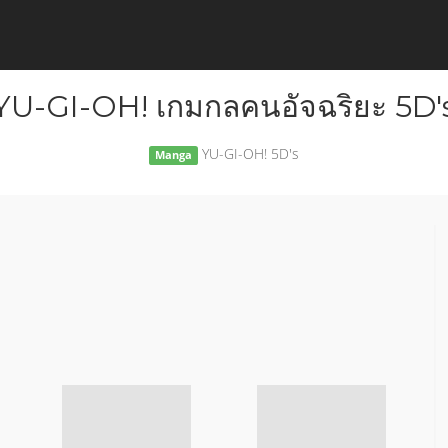
YU-GI-OH! เกมกลคนอัจฉริยะ 5D'
YU-GI-OH! 5D's
Manga