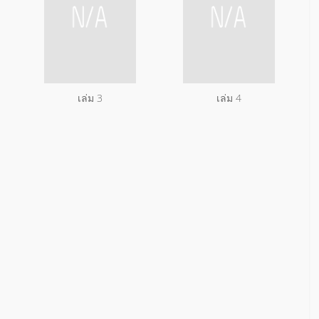
เล่ม 3
เล่ม 4