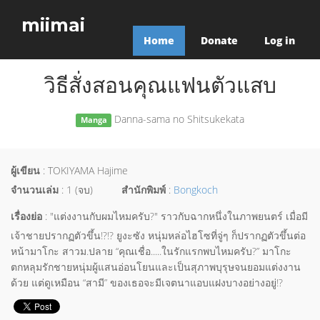
miimai
Home
Donate
Log in
วิธีสั่งสอนคุณแฟนตัวแสบ
Danna-sama no Shitsukekata
Manga
ผู้เขียน
: TOKIYAMA Hajime
จำนวนเล่ม
: 1 (จบ)
สำนักพิมพ์
:
Bongkoch
เรื่องย่อ
: "แต่งงานกับผมไหมครับ?" ราวกับฉากหนึ่งในภาพยนตร์ เมื่อมี
เจ้าชายปรากฏตัวขึ้น!?!? ยูงะซัง หนุ่มหล่อไฮโซที่จู่ๆ ก็ปรากฏตัวขึ้นต่อ
หน้ามาโกะ สาวม.ปลาย “คุณเชื่อ.....ในรักแรกพบไหมครับ?” มาโกะ
ตกหลุมรักชายหนุ่มผู้แสนอ่อนโยนและเป็นสุภาพบุรุษจนยอมแต่งงาน
ด้วย แต่ดูเหมือน “สามี” ของเธอจะมีเจตนาแอบแฝงบางอย่างอยู่!?