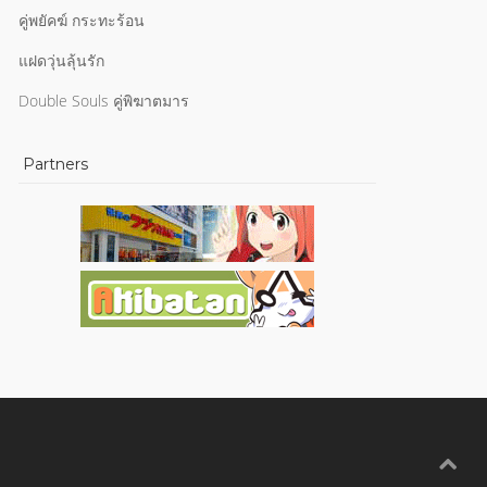
คู่พยัคฆ์ กระทะร้อน
แฝดวุ่นลุ้นรัก
Double Souls คู่พิฆาตมาร
Partners