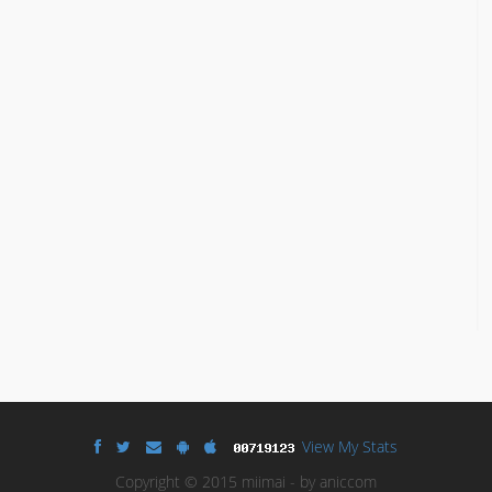
View My Stats
Copyright © 2015 miimai - by aniccom