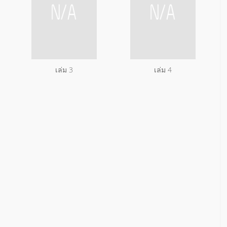
เล่ม 3
เล่ม 4