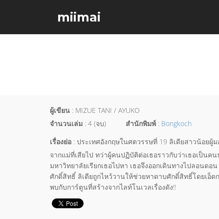
miimai
ผู้เขียน
: MIZUE TANI / AYUKO
จำนวนเล่ม
: 4 (จบ)
สำนักพิมพ์
:
Bongkoch
เรื่องย่อ
: ประเทศอังกฤษในศตวรรษที่ 19 ลิเดียสาวน้อยผู้มอ
จากแม่ที่เสียไป ทว่าผู้คนปฏิบัติต่อเธอราวกับว่าเธอเป็
มหาวิทยาลัยเรียกเธอไปหา เธอจึงออกเดินทางไปลอนดอน แต
ศักดิ์สิทธิ์ ลิเดียถูกไหว้วานให้ช่วยหาดาบศักดิ์สิทธิ์โดยเอ
พบกับการ์ตูนที่สร้างจากไลท์โนเวลเรื่องดัง!!