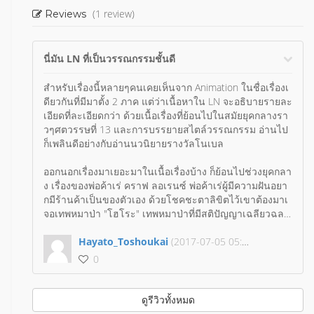
(1 review)
Reviews
นี่มัน LN ที่เป็นวรรณกรรมชั้นดี
สำหรับเรื่องนี้หลายๆคนเคยเห็นจาก Animation ในชื่อเรื่องเ
ดียวกันที่มีมาตั้ง 2 ภาค แต่ว่าเนื้อหาใน LN จะอธิบายรายละ
เอียดที่ละเอียดกว่า ด้วยเนื้อเรื่องที่ย้อนไปในสมัยยุคกลางรา
วๆศตวรรษที่ 13 และการบรรยายสไตล์วรรณกรรม อ่านไป
ก็เพลินดีอย่างกับอ่านนวนิยายรางวัลโนเบล
ออกนอกเรื่องมาเยอะมาในเนื้อเรื่องบ้าง ก็ย้อนไปช่วงยุคกลา
ง เรื่องของพ่อค้าเร่ คราฟ ลอเรนซ์ พ่อค้าเร่ผู้มีความฝันอยา
กมีร้านค้าเป็นของตัวเอง ด้วยโชคชะตาลิขิตไว้เขาต้องมาเ
จอเทพหมาป่า "โฮโระ" เทพหมาป่าที่มีสติปัญญาเฉลียวฉลา
ด (แถมใน LN นี้ดูเหมือนเธอจะโลลินะ) ทั้งคู่ต้องออกเดินทา
งท่ามกลางปัญหาต่างๆมากมายที่มีอยู่ในเรื่องนั่นแหละ
Hayato_Toshoukai
(2017-07-05 05:44:45)
0
เอาเป็นว่าเรื่องนี้ใครชอบเรื่องทางเศรษฐศาสตร์ไม่จ๋ามาก กั
บวรรณกรรมคลาสสิค และก็เรื่องแนว Romance ละก็ แนะ
นำเลย ของเขาดีจริง เรื่องนี้มันวรรณกรรมชั้นดีชัดๆ
ดูรีวิวทั้งหมด