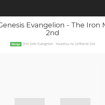
enesis Evangelion - The Iron
2nd
Shin Seiki Evangelion - Koutetsu no Girlfriend 2nd
Manga