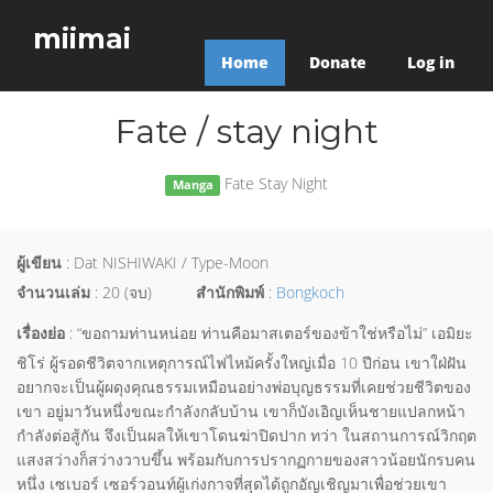
miimai
Home
Donate
Log in
Fate / stay night
Fate Stay Night
Manga
ผู้เขียน
: Dat NISHIWAKI / Type-Moon
จำนวนเล่ม
: 20 (จบ)
สำนักพิมพ์
:
Bongkoch
เรื่องย่อ
: “ขอถามท่านหน่อย ท่านคือมาสเตอร์ของข้าใช่หรือไม่” เอมิยะ
ชิโร่ ผู้รอดชีวิตจากเหตุการณ์ไฟไหม้ครั้งใหญ่เมื่อ 10 ปีก่อน เขาใฝ่ฝัน
อยากจะเป็นผู้ผดุงคุณธรรมเหมือนอย่างพ่อบุญธรรมที่เคยช่วยชีวิตของ
เขา อยู่มาวันหนึ่งขณะกำลังกลับบ้าน เขาก็บังเอิญเห็นชายแปลกหน้า
กำลังต่อสู้กัน จึงเป็นผลให้เขาโดนฆ่าปิดปาก ทว่า ในสถานการณ์วิกฤต
แสงสว่างก็สว่างวาบขึ้น พร้อมกับการปรากฏกายของสาวน้อยนักรบคน
หนึ่ง เซเบอร์ เซอร์วอนท์ผู้เก่งกาจที่สุดได้ถูกอัญเชิญมาเพื่อช่วยเขา