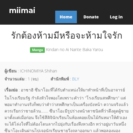
miimai
Home
Donate
Log in
รักต้องห้ามมีหรือจะห้ามใจรัก
Kindan no Ai Nante Baka Yarou
Manga
ผู้เขียน
: ICHINOMIYA Shihan
จำนวนเล่ม
: 1 (จบ)
สำนักพิมพ์
:
BLY
เรื่องย่อ
: อาซาฮิ ซึนาโอะที่ได้รับตำแหน่งให้มาทำหน้าที่เป็นอาจารย์
ในโรงเรียนรัฐ กำลังหัวใจพองโตเพราะคำว่า "โรงเรียนสหศึกษา" แต่
พอมาทำงานจริงก็พบว่าคำว่าสหศึกษาเป็นเครื่องบังหน้า ความจริงแล้ว
ควรเรียกว่าชายล้วน........ ซึนาโอะมีรูปร่างหน้าตาชนิดที่ว่าดึงดูดผู้ชาย
มาตั้งแต่เมื่อก่อน จึงใช้สึคิจินักเรียนในห้องคอยเป็นไม้กันหมาให้ตัวเอง
จะได้โล่งใจที่ไม่ต้องโดนลากไปยุ่งกับเรื่องหึงหวงอีก ทว่าอยู่มาวันหนึ่ง
ซึนาโอะเดินผ่านไปเจอนักเรียนชายวิ่งถลาออกมา แล้วพอลองมอง