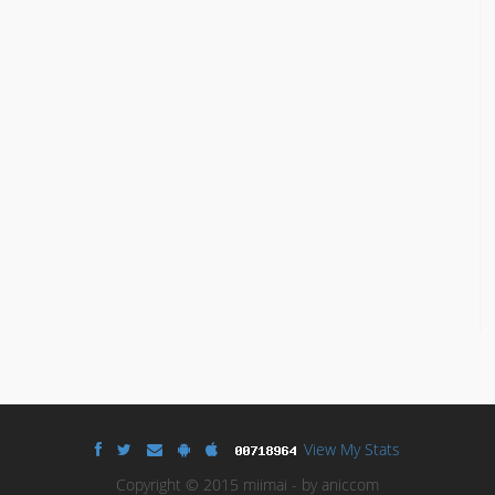
View My Stats
Copyright © 2015 miimai - by aniccom