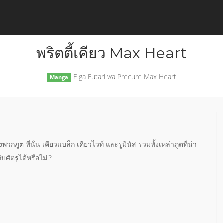
พริตตี้เคียว Max Heart
Eiga Futari wa Precure Max Heart
Manga
งพวกภูต ที่นั่น เคียวแบล็ก เคียวไวท์ และรูมินัส รวมทั้งเหล่าภูตที่น่า
บศัตรูได้หรือไม่!?