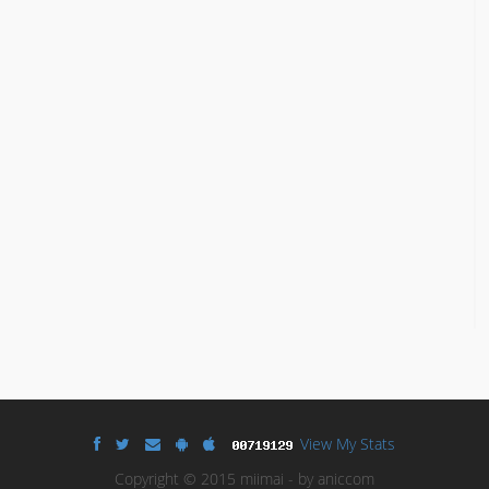
View My Stats
Copyright © 2015 miimai - by aniccom