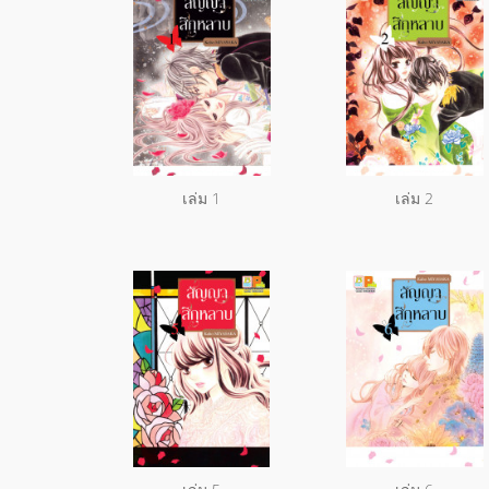
เล่ม 1
เล่ม 2