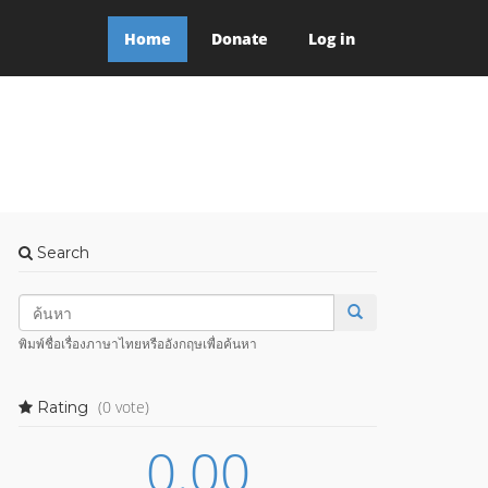
Home
Donate
Log in
Search
พิมพ์ชื่อเรื่องภาษาไทยหรืออังกฤษเพื่อค้นหา
(0 vote)
Rating
0.00