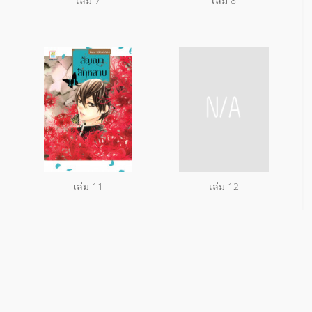
เล่ม 7
เล่ม 8
เล่ม 11
เล่ม 12