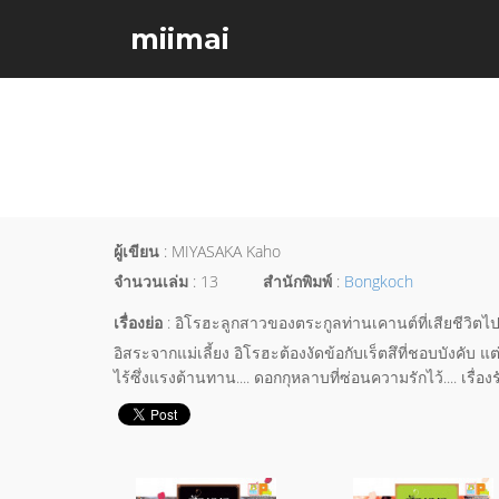
miimai
ผู้เขียน
: MIYASAKA Kaho
จำนวนเล่ม
: 13
สำนักพิมพ์
:
Bongkoch
เรื่องย่อ
: อิโรฮะลูกสาวของตระกูลท่านเคานต์ที่เสียชีวิตไป
อิสระจากแม่เลี้ยง อิโรฮะต้องงัดข้อกับเร็ตสึที่ชอบบังคับ แต
ไร้ซึ่งแรงต้านทาน.... ดอกกุหลาบที่ซ่อนความรักไว้.... เรื่อ