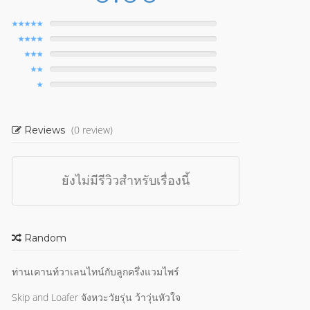
(0 review)
Reviews
ยังไม่มีรีวิวสำหรับเรื่องนี้
Random
ท่านเคานท์วาเลนไทน์กับลูกครึ่งแวมไพร์
Skip and Loafer จังหวะวัยรุ่น ว้าวุ่นหัวใจ