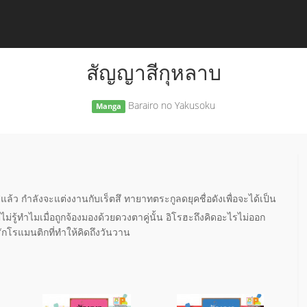
สัญญาสีกุหลาบ
Barairo no Yakusoku
Manga
แล้ว กำลังจะแต่งงานกับเร็ตสึ ทายาทตระกูลดยุคชื่อดังเพื่อจะได้เป็น
่ไม่รู้ทำไมเมื่อถูกจ้องมองด้วยดวงตาคู่นั้น อิโรฮะถึงคิดอะไรไม่ออก
งรักโรแมนติกที่ทำให้คิดถึงวันวาน