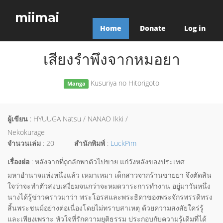
miimai
Home
Donate
Log in
เสียงรำพึงจากหมอยา
Kusuriya no Hitorigoto
Manga
ผู้เขียน
: HYUUGA Natsu / NANAO Ikki /
Nekokurage
จำนวนเล่ม
: 20
สำนักพิมพ์
:
LuckPim
เรื่องย่อ
: หลังจากที่ถูกลักพาตัวไปขาย แก่วังหลังของประเทศ
มหาอำนาจแห่งหนึ่งแล้ว เหมาเหมา เด็กสาวจากร้านขายยา จึงตัดสิน
ใจว่าจะทำตัวสงบเสงี่ยมจนกว่าจะหมดวาระการทำงาน อยู่มาวันหนึ่ง
นางได้รู้ข่าวคราวมาว่า พระโอรสและพระธิดาของพระจักรพรรดิทรง
สิ้นพระชนม์อย่างต่อเนื่องโดยไม่ทราบสาเหตุ ด้วยความสงสัยใคร่รู้
และเพียงเพราะ หัวใจที่รักความยุติธรรม ประกอบกับความรู้เดิมที่ได้