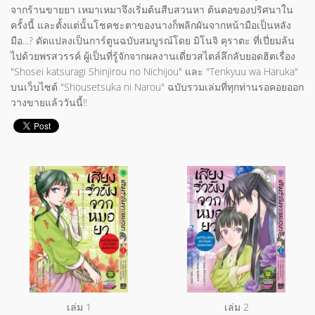
จากร้านขายยา เหมาเหมาจึงเริ่มต้นสืบสวนหา ต้นตอของปริศนาใน
ครั้งนี้ และตั้งแต่นั้นโชคชะตาของนางก็พลิกผันจากหน้ามือเป็นหลัง
มือ...? ดัดแปลงเป็นการ์ตูนฉบับสมบูรณ์โดย มิโนจิ คุราตะ ที่เปี่ยมล้น
ไปด้วยพรสวรรค์ ผู้เป็นที่รู้จักจากผลงานเดี่ยวสไตล์ลึกลับยอดฮิตเรื่อง
"Shosei katsuragi Shinjirou no Nichijou" และ "Tenkyuu wa Haruka"
บนเว็บไซต์ "Shousetsuka ni Narou" ฉบับรวมเล่มที่ทุกท่านรอคอยออก
วางขายแล้ววันนี้!!
เล่ม 1
เล่ม 2