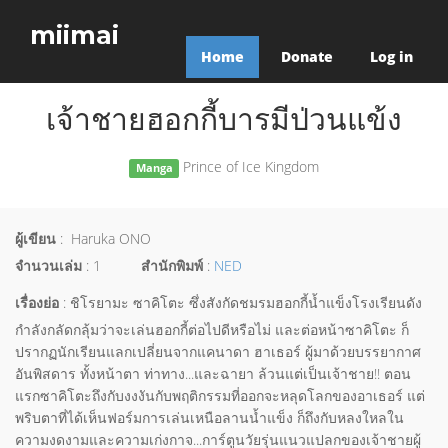
miimai
Home
Donate
Log in
เจ้าชายฮอกกี้บารมีป่วนแข้ง
Prince of Ice Kingdom
Manga
ผู้เขียน
: Haruka ONO
จำนวนเล่ม
: 1
สำนักพิมพ์
:
NED
เรื่องย่อ
: ชิโรยามะ ซาคิโตะ ซึ่งสังกัดชมรมฮอกกี้น้ำแข็งโรงเรียนดัง
กำลังกลัดกลุ้มว่าจะเล่นฮอกกี้ต่อไปดีหรือไม่ และต่อหน้าซาคิโตะ ก็
ปรากฏนักเรียนแลกเปลี่ยนจากแคนาดา ฮาเธอร์ ผู้มาด้วยบรรยากาศ
อันพิสดาร ทั้งหน้าตา ท่าทาง...และฉายา ล้วนแต่เป็นเจ้าชาย!! ตอน
แรกซาคิโตะถึงกับงงงันกับพฤติกรรมที่ออกจะหลุดโลกของอาเธอร์ แต่
พริบตาที่ได้เห็นฟอร์มการเล่นเหนือลานน้ำแข็ง ก็ถึงกับหลงใหลใน
ความงดงามและความเก่งกาจ...การ์ตูนวัยรุ่นแนวแปลกของเจ้าชายผู้