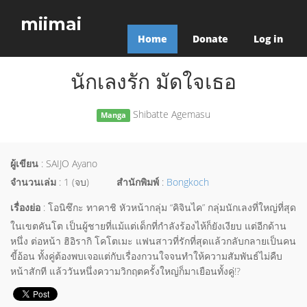
miimai
Home
Donate
Log in
นักเลงรัก มัดใจเธอ
Shibatte Agemasu
Manga
ผู้เขียน
: SAIJO Ayano
จำนวนเล่ม
: 1 (จบ)
สำนักพิมพ์
:
Bongkoch
เรื่องย่อ
: โอนิซึกะ ทาคาชิ หัวหน้ากลุ่ม “คิจินไค” กลุ่มนักเลงที่ใหญ่ที่สุด
ในเขตคันโต เป็นผู้ชายที่แม้แต่เด็กที่กำลังร้องไห้ก็ยังเงียบ แต่อีกด้าน
หนึ่ง ต่อหน้า ฮิอิรากิ โคโตเมะ แฟนสาวที่รักที่สุดแล้วกลับกลายเป็นคน
ขี้อ้อน ทั้งคู่ต้องพบเจอแต่กับเรื่องกวนใจจนทำให้ความสัมพันธ์ไม่คืบ
หน้าสักที แล้ววันหนึ่งความวิกฤตครั้งใหญ่ก็มาเยือนทั้งคู่!?