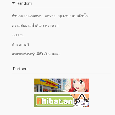
Random
ตำนานอาณาจักรทะเลทราย ~บุปผาบานบนผิวน้ำ~
ความลับยามค่ำคืนระหว่างเรา
Gantz:E
นักรบราตรี
อายากะจังรักรุ่นพี่ฮิโรโกะนะคะ
Partners