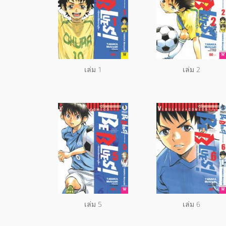
เล่ม 1
เล่ม 2
เล่ม 5
เล่ม 6