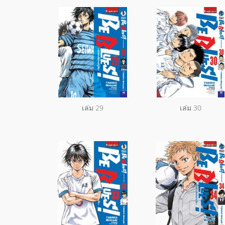
เล่ม 29
เล่ม 30