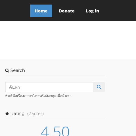
Home
Donate
Log in
Search
พิมพ์ชื่อเรื่องภาษาไทยหรืออังกฤษเพื่อค้นหา
(2 votes)
Rating
4.50