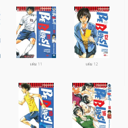
เล่ม 11
เล่ม 12