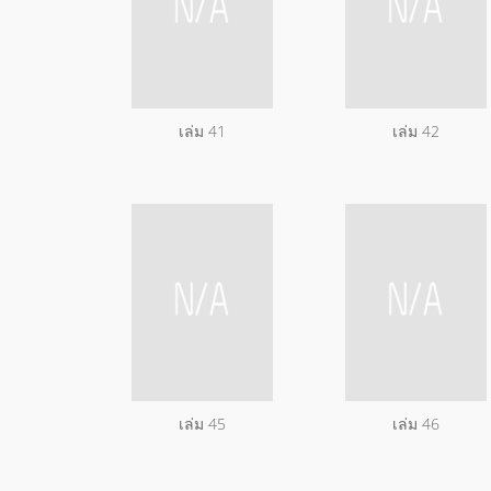
เล่ม 41
เล่ม 42
เล่ม 45
เล่ม 46