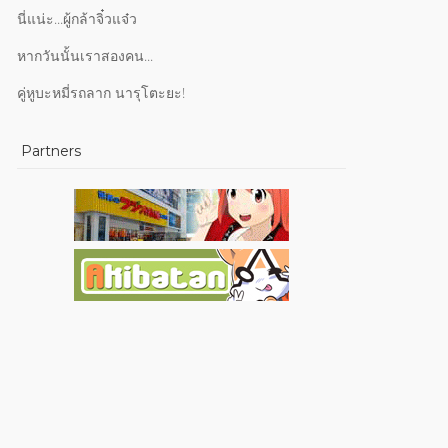
นี่แน่ะ...ผู้กล้าจิ๋วแจ๋ว
หากวันนั้นเราสองคน...
คู่หูบะหมี่รถลาก นารุโตะยะ!
Partners