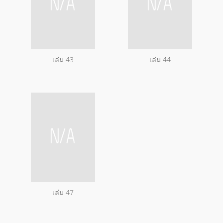
เล่ม 43
เล่ม 44
เล่ม 47