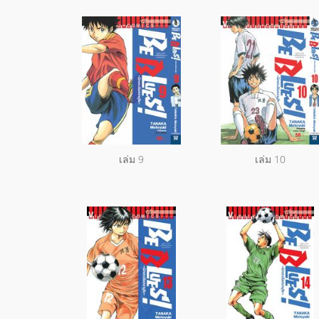
เล่ม 9
เล่ม 10