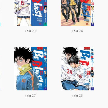
เล่ม 23
เล่ม 24
เล่ม 27
เล่ม 28