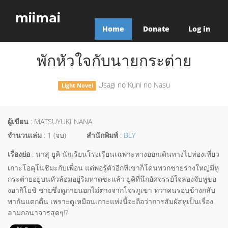
miimai
Home
Donate
Log in
พักหัวใจกับนายกระต่าย
Usagi no Kuni no Nasu
Light Novel
ผู้เขียน
: MATSUYUKI NANA
จำนวนเล่ม
: 1 (จบ)
สำนักพิมพ์
:
BLY
เรื่องย่อ
: นาสุ ยูคิ นักเรียนโรงเรียนเฉพาะทางออกเดินทางไปท่องเที่ยว
เกาะโอคุโนชิมะกับเพื่อน แต่พอรู้ตัวอีกทีเขาก็โดนพวกชายร่างใหญ่มีหู
กระต่ายอยู่บนหัวล้อมอยู่ริมหาดซะแล้ว ยูคิที่นึกอัศจรรย์ใจลองจับหูขอ
งอากิโยชิ ชายซึ่งดูภายนอกไม่ต่างจากโจรภูเขา ทว่าคนรอบข้างกลับ
พากันแตกตื่น เพราะดูเหมือนเกาะแห่งนี้จะถือว่าการสัมผัสหูเป็นเรื่อง
ลามกอนาจารสุดๆ!?