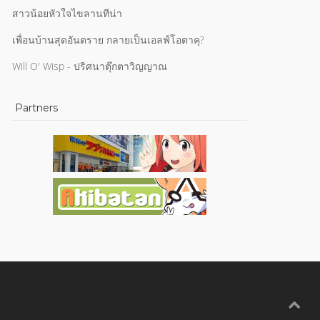
สาวน้อยหัวใจไขลานทีน่า
เพื่อนบ้านสุดอันตราย กลายเป็นเอลฟ์โอตาคุ?
Will O' Wisp - ปริศนาตุ๊กตาวิญญาณ
Partners