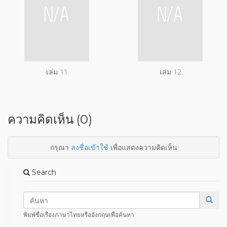
เล่ม 11
เล่ม 12
ความคิดเห็น (0)
กรุณา
ลงชื่อเข้าใช้
เพื่อแสดงความคิดเห็น
Search
พิมพ์ชื่อเรื่องภาษาไทยหรืออังกฤษเพื่อค้นหา