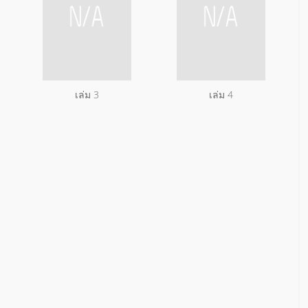
เล่ม 3
เล่ม 4