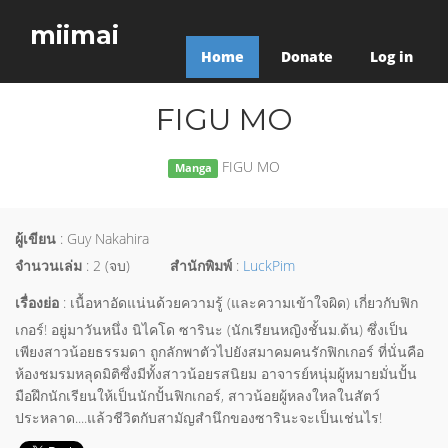
miimai
Home
Donate
Log in
FIGU MO
FIGU MO
Manga
ผู้เขียน
: Guy Nakahira
จำนวนเล่ม
: 2 (จบ)
สำนักพิมพ์
:
LuckPim
เรื่องย่อ
: เนื้อหาอัดแน่นด้วยความรู้ (และความเข้าใจผิด) เกี่ยวกับฟิก
เกอร์! อยู่มาวันหนึ่ง นิไคโด ซารินะ (นักเรียนหญิงชั้นม.ต้น) ซึ่งเป็น
เพียงสาวน้อยธรรมดา ถูกลักพาตัวไปยังสมาคมคนรักฟิกเกอร์ ที่นั่นคือ
ห้องชมรมหลุดมิติซึ่งมีทั้งสาวน้อยรสนิยม อาจารย์หนุ่มผู้หมายมั่นปั้น
มือฝึกนักเรียนให้เป็นนักปั้นฟิกเกอร์, สาวน้อยผู้หลงใหลในสัตว์
ประหลาด....แล้วชีวิตกับสามัญสำนึกของซารินะจะเป็นเช่นไร!