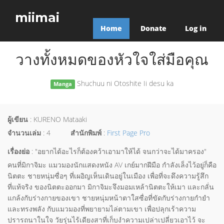
miimai
Home
Donate
Log in
วางทั้งหมดของหัวใจใส่มือคุณ
Shuchuu ni Otoshite Ii desu ka
Manga
ผู้เขียน
: KURENO Mataaki
จำนวนเล่ม
: 4
สำนักพิมพ์
:
First Page Pro
เรื่องย่อ
: "อยากได้อะไรก็ต้องคว้าเอามาให้ได้ จนกว่าจะได้มาครอง"
คนที่มิกาจิมะ แมวมองนักแสดงหนัง AV เกย์มากฝีมือ กำลังเล็งไว้อยู่ก็คือ
นิตตะ ชายหนุ่มซื่อๆ ที่เผอิญเห็นเดินอยู่ในเมือง เพื่อที่จะดึงความรู้สึก
ที่แท้จริง ของนิตตะออกมา มิกาจิมะจึงมอมเหล้านิตตะให้เมา และกลั่น
แกล้งกับร่างกายของเขา ชายหนุ่มหน้าตาใสซื่อที่ขัดกับร่างกายกำยำ
และทรงพลัง กับแมวมองที่พยายามไล่ตามเขา เพื่อปลุกเร้าความ
ปรารถนาในใจ วัยรุ่นไร้เดียงสาที่เก็บงำความเปล่าเปลี่ยวเอาไว้ จะ