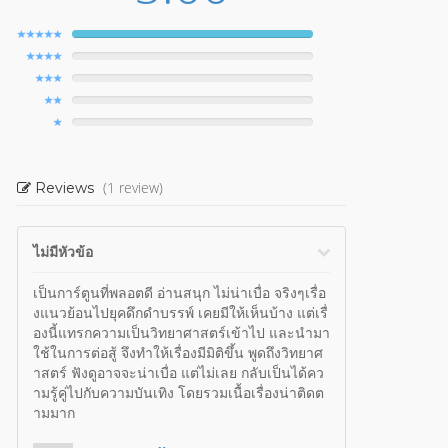
(1 review)
Reviews
ไม่มีหัวข้อ
เป็นการ์ตูนที่พลอตดี อ่านสนุก ไม่น่าเบื่อ จริงๆเรื่อ
งแนวย้อนไปยุคดึกดำบรรพ์ เคยมีให้เห็นบ้าง แต่เรื่
องนี้แทรกความเป็นวิทยาศาสตร์เข้าไป และนำมา
ใช้ในการต่อสู้ จึงทำให้เรื่องมีมิติขึ้น พูดถึงวิทยาศ
าสตร์ ฟังดูอาจจะน่าเบื่อ แต่ไม่เลย กลับเป็นได้คว
ามรู้คู่ไปกับความบันเทิง โดยรวมเนื้อเรื่องน่าติดต
ามมาก