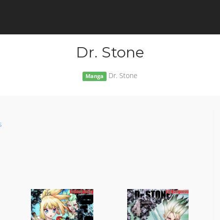
Dr. Stone
Dr. Stone
Manga
s