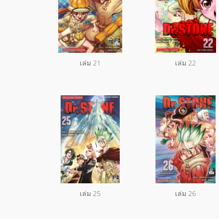
เล่ม 21
เล่ม 22
เล่ม 25
เล่ม 26