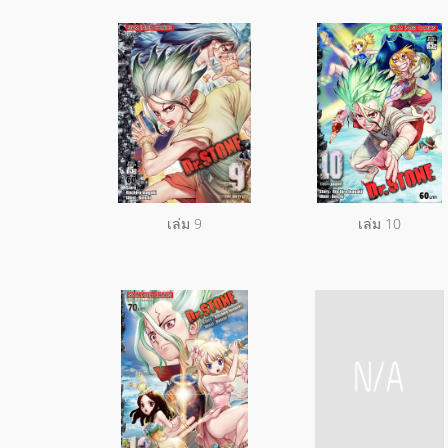
เล่ม 9
เล่ม 10