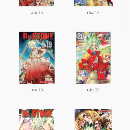
เล่ม 15
เล่ม 16
เล่ม 19
เล่ม 20