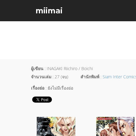
miimai
ผู้เขียน
: INAGAKI Riichiro / Boichi
จำนวนเล่ม
: 27 (จบ)
สำนักพิมพ์
:
Siam Inter Comic
เรื่องย่อ
: ยังไม่มีเรื่องย่อ