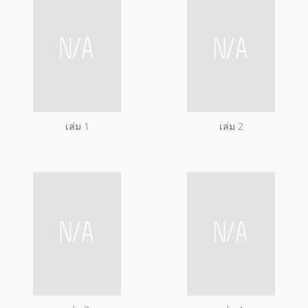
เล่ม 1
เล่ม 2