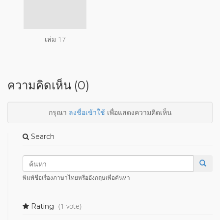
เล่ม 17
ความคิดเห็น (0)
กรุณา
ลงชื่อเข้าใช้
เพื่อแสดงความคิดเห็น
Search
พิมพ์ชื่อเรื่องภาษาไทยหรืออังกฤษเพื่อค้นหา
(1 vote)
Rating