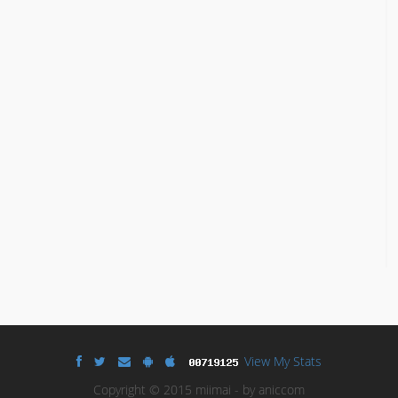
View My Stats
Copyright © 2015 miimai - by aniccom