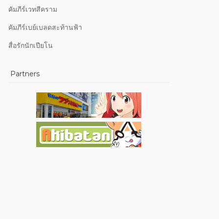
คัมภีร์เวทสีคราม
คัมภีร์เบย์เบลดสะท้านฟ้า
สื่อรักนักเปียโน
Partners