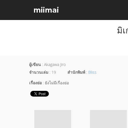
miimai
มิ
ผู้เขียน
: Akagawa Jiro
จำนวนเล่ม
: 19
สำนักพิมพ์
:
Bliss
เรื่องย่อ
: ยังไม่มีเรื่องย่อ