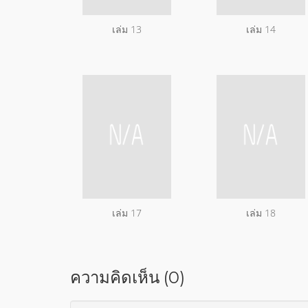
เล่ม 13
เล่ม 14
เล่ม 17
เล่ม 18
ความคิดเห็น (0)