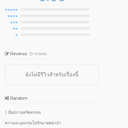
(0 review)
Reviews
ยังไม่มีรีวิวสำหรับเรื่องนี้
Random
S มือปราบสกัดทรชน
หวานละมุนกรุ่นไอรักนายหมาป่า