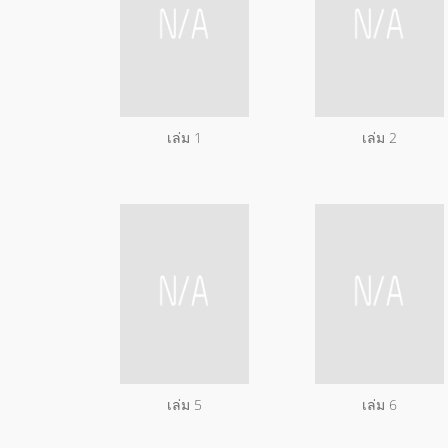
เล่ม 1
เล่ม 2
เล่ม 5
เล่ม 6