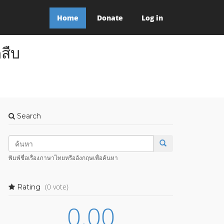
Home
Donate
Log in
สืบ
Search
พิมพ์ชื่อเรื่องภาษาไทยหรืออังกฤษเพื่อค้นหา
(0 vote)
Rating
0.00