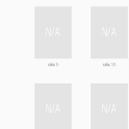
เล่ม 9
เล่ม 10