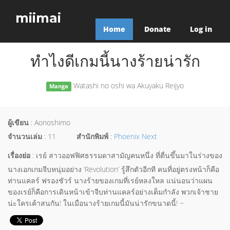
miimai
Home
Donate
Log in
ทำไงดีเกมนี้นางร้ายน่ารัก
Watashi no oshi wa Akuyaku Reijyo
Manga
ผู้เขียน
: Aonoshimo
จำนวนเล่ม
: 11
สำนักพิมพ์
:
Phoenix Next
เรื่องย่อ
: เรย์ สาวออฟฟิศธรรมดาสามัญคนหนึ่ง ที่ตื่นขึ้นมาในร่างของ
นางเอกเกมจีบหนุ่มอย่าง ‘Revolution’ รู้สึกตัวอีกที คนที่อยู่ตรงหน้าก็คือ
ท่านแคลร์ ฟรองชัวร์ นางร้ายของเกมที่เรย์หลงใหล แน่นอนว่าแผน
ของเรย์ก็คือการเดินหน้าเข้าจีบท่านแคลร์อย่างเต็มกำลัง พวกเจ้าชาย
น่ะใครเค้าสนกัน! ในเมื่อนางร้ายเกมนี้มันน่ารักขนาดนี้! ~