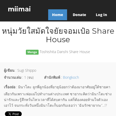
miimai
Home
Donate
Log in
หนุ่มวัยใสมัดใจยัยจอมเป๋อ Share
House
Toshishita Danshi Share House
Manga
ผู้เขียน
: Sugi Shippo
จำนวนเล่ม
: 1 (จบ)
สำนักพิมพ์
:
Bongkoch
เรื่องย่อ
: มินาโตะ ลูกพี่ลูกน้องที่อายุน้อยกว่าต้องมาอาศัยอยู่ใต้ชายคา
เดียวกันเพราะพ่อแม่ไปทำงานต่างประเทศ ซายากะคิดว่ามินาโตะช่าง
น่ารักและรู้สึกหวั่นไหวเวลาที่ได้สบตากัน แต่ก็ต้องคอยห้ามใจตัวเอง
เอาไว้ จนกระทั่งวันหนึ่งมินาโตะก็บอกกับเธอว่า “ฉันรักซายากะ”...!?