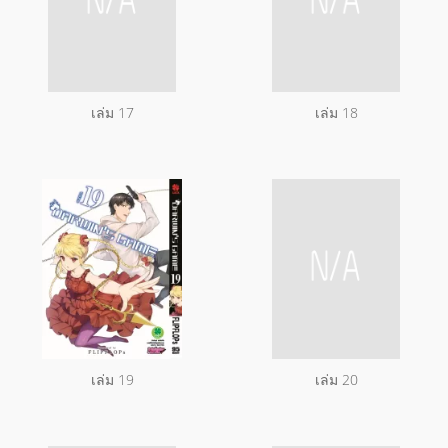
เล่ม 17
เล่ม 18
เล่ม 19
เล่ม 20