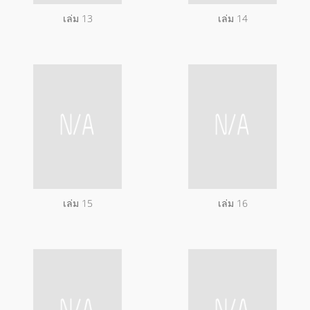
เล่ม 13
เล่ม 14
เล่ม 15
เล่ม 16