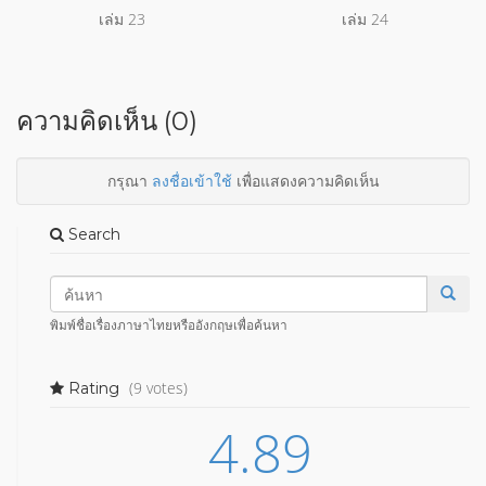
เล่ม 23
เล่ม 24
ความคิดเห็น (0)
กรุณา
ลงชื่อเข้าใช้
เพื่อแสดงความคิดเห็น
Search
พิมพ์ชื่อเรื่องภาษาไทยหรืออังกฤษเพื่อค้นหา
(9 votes)
Rating
4.89