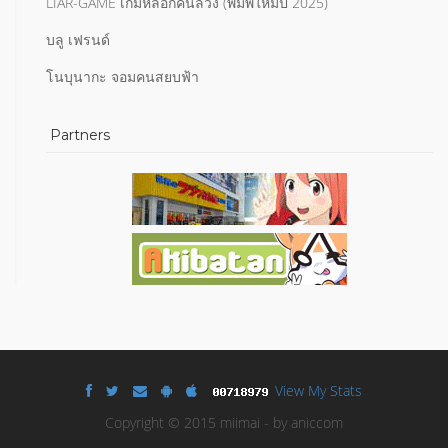
LIAR-GAME เกมหลอกคนลวง (พิมพ์ใหม่ปี 2025)
บลู เฟรนด์
โนบุนากะ จอมคนสยบฟ้า
Partners
View My Stats
Copyright © 2015 miimai - by aniccom