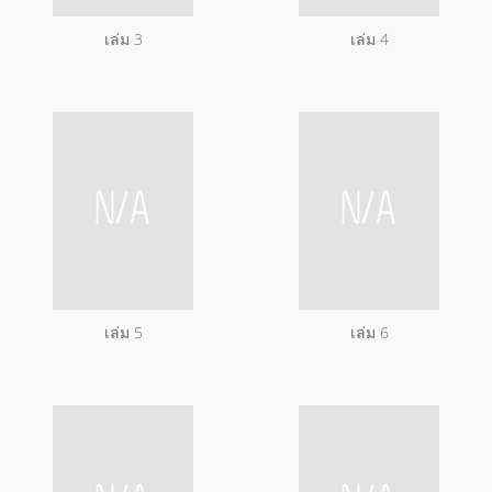
เล่ม 3
เล่ม 4
เล่ม 5
เล่ม 6