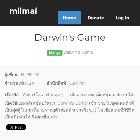
miimai
Home
Donate
Log in
Darwin's Game
Darwin's Game
Manga
ผู้เขียน
: FLIPFLOPs
จำนวนเล่ม
: 24
สำนักพิมพ์
:
LuckPim
เรื่องย่อ
: 'สังหาร์ใจเลวร้ายสุดๆ...!!' เมื่อคานาเมะ เด็กหนุ่ม ม.ปลาย ได้
เปิดใช้แอพพลิเคชั่นปริศนา 'Darwin's Game' เข้า ชายในชุดแพนด้าที่
เป็นคู่ต่สู้ในเกม ก็มาปรากฏตัวต่อหน้าเขาจริงๆ...!? โชเชียลเกมที่มีชีวิต
เป็นเดิมพันได้เริ่มต้นขึ้นแล้ว!!