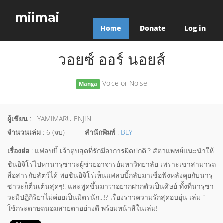
miimai
Home
Donate
Log in
วอยซ์ ออร์ นอยส์
Voice or Noise
Manga
ผู้เขียน
: YAMIMARU ENJIN
จำนวนเล่ม
: 6 (จบ)
สำนักพิมพ์
:
BLY
เรื่องย่อ
: แฟลบบี้ เจ้าตูบสุดที่รักมีอาการผิดปกติ!? สัตวแพทย์แนะนำให้
ชินอิจิโร่ไปหานารุซาวะผู้ช่วยอาจารย์มหาวิทยาลัย เพราะเขาสามารถ
สื่อสารกับสัตว์ได้ พอชินอิจิโร่เห็นแฟลบบี้กลับมาเชื่อฟังหลังคุยกับนารุ
ซาวะก็ตื่นเต้นสุดๆ!! และพูดขึ้นมาว่าอยากฝากตัวเป็นศิษย์ ทั้งที่นารุซา
วะมีปฏิกิริยาไม่ค่อยเป็นมิตรนัก...!? เรื่องราวความรักสุดอบอุ่น เล่ม 1
ใช้กระดาษถนอมสายตาอย่างดี พร้อมหน้าสีในเล่ม!