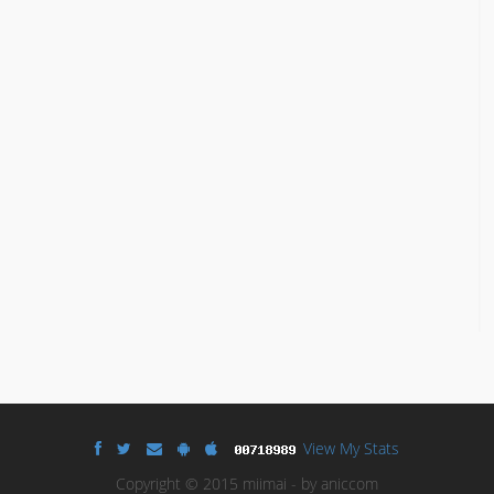
View My Stats
Copyright © 2015 miimai - by aniccom