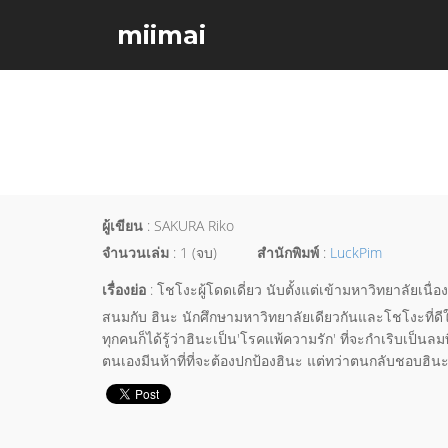
miimai
ผู้เขียน
: SAKURA Riko
จำนวนเล่ม
: 1 (จบ)
สำนักพิมพ์
:
LuckPim
เรื่องย่อ
: โชโงะผู้โดดเดี่ยว นับตั้งแต่เข้ามหาวิทยาลัยเนื่
สนมกับ ฮินะ นักศึกษามหาวิทยาลัยเดียวกันและโชโงะที่ดีใ
ทุกคนก็ได้รู้ว่าฮินะเป็น'โรคแพ้ความรัก' ที่จะกำเริบเป็นลม
ตนเองมีนห้าที่ที่จะต้องปกป้องฮินะ แต่ทว่าตนกลับชอบฮินะไปตั้