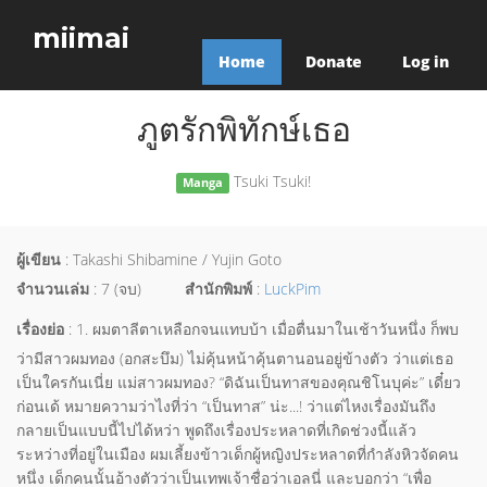
miimai
Home
Donate
Log in
ภูตรักพิทักษ์เธอ
Tsuki Tsuki!
Manga
ผู้เขียน
: Takashi Shibamine / Yujin Goto
จำนวนเล่ม
: 7 (จบ)
สำนักพิมพ์
:
LuckPim
เรื่องย่อ
: 1. ผมตาลีตาเหลือกจนแทบบ้า เมื่อตื่นมาในเช้าวันหนึ่ง ก็พบ
ว่ามีสาวผมทอง (อกสะบึม) ไม่คุ้นหน้าคุ้นตานอนอยู่ข้างตัว ว่าแต่เธอ
เป็นใครกันเนี่ย แม่สาวผมทอง? “ดิฉันเป็นทาสของคุณชิโนบุค่ะ” เดี๋ยว
ก่อนเด้ หมายความว่าไงที่ว่า “เป็นทาส” น่ะ...! ว่าแต่ไหงเรื่องมันถึง
กลายเป็นแบบนี้ไปได้หว่า พูดถึงเรื่องประหลาดที่เกิดช่วงนี้แล้ว
ระหว่างที่อยู่ในเมือง ผมเลี้ยงข้าวเด็กผู้หญิงประหลาดที่กำลังหิวจัดคน
หนึ่ง เด็กคนนั้นอ้างตัวว่าเป็นเทพเจ้าชื่อว่าเอลนี่ และบอกว่า “เพื่อ