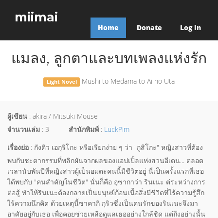
miimai
Home
Donate
Log in
แมลง, ลูกตาและบทเพลงแห่งรัก
Mushi to Medama to Ai no Uta
Light Novel
ผู้เขียน
: akira / Mitsuki Mouse
จำนวนเล่ม
: 3
สำนักพิมพ์
:
LuckPim
เรื่องย่อ
: กังคิว เอกุริโกะ หรือเรียกง่าย ๆ ว่า "กูสิโกะ" หญิงสาวที่ต้อง
พบกับชะตากรรมที่พลิกผันจากผลของแอปเปิ้ลแห่งสวนอีเดน... ตลอด
เวลานับพันปีที่หญิงสาวผู้เป็นอมตะคนนี้มีชีวิตอยู่ นี่เป็นครั้งแรกที่เธอ
ได้พบกับ "คนสำคัญในชีวิต" นั่นก็คือ อุซากาว่า รินเนะ ต่ระหว่างการ
ต่อสู้ ทำให้รินเนะต้องกลายเป็นมนุษย์ก้อนเนื้อสิ่งมีชีวิตที่ไร้ความรู้สึก
ไร้ความนึกคิด ด้วยเหตุนี้ซาคากิ กุริวซึ่งเป็นคนรักของรินเนะจึงมา
อาศัยอยู่กับเธอ เพื่อคอยช่วยเหลือดูแลเธออย่างใกล้ชิด แต่ถึงอย่างนั้น