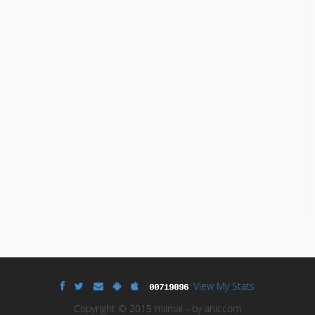
View My Stats
Copyright © 2015 miimai - by aniccom