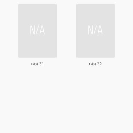
เล่ม 31
เล่ม 32