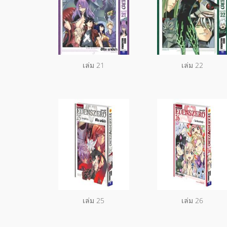
เล่ม 21
เล่ม 22
เล่ม 25
เล่ม 26