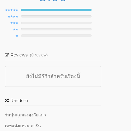
(0 review)
Reviews
ยังไม่มีรีวิวสำหรับเรื่องนี้
Random
วันนุ่มนุ่มของลุงกับแมว
เทพแห่งแหวน คาริน