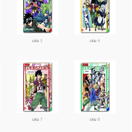
เล่ม 3
เล่ม 4
เล่ม 7
เล่ม 8