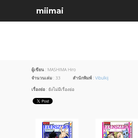
miimai
ผู้เขียน
: MASHIMA Hiro
จำนวนเล่ม
: 33
สำนักพิมพ์
:
Vibulkij
เรื่องย่อ
: ยังไม่มีเรื่องย่อ