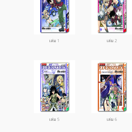
เล่ม 1
เล่ม 2
เล่ม 5
เล่ม 6