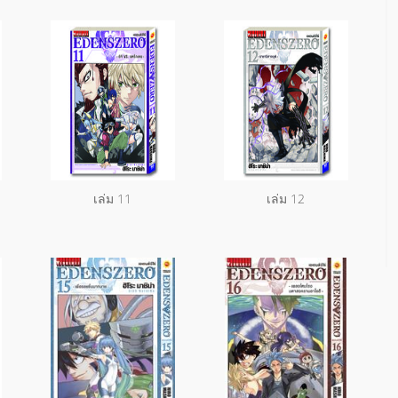
เล่ม 11
เล่ม 12