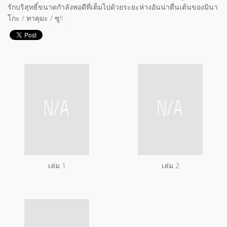
รักบริสุทธิ์ขนาดกำลังพอดีที่เต็มไปด้วยระยะห่างอันน่าตื่นเต้นของมินา
โกะ / ทาคุมะ / ซู!!
เล่ม 1
เล่ม 2