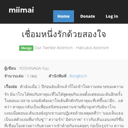
miimai
Home
Donate
Log in
เชื่อมหนึ่งรักด้วยสองใจ
Our Twinkle Asterism - Hatsukoi Asterism
Manga
ผู้เขียน
: YOSHINAGA Yuu
จำนวนเล่ม
: 3 (จบ)
สำนักพิมพ์
:
Bongkoch
เรื่องย่อ
: ตัวฉันเมื่อ 2 ปีก่อนยังเด็กแล้วก็ไม่เข้าใจความหมายของความ
รัก มินาโกะได้พบกับทาคุมะที่ไม่ได้พูดคุยกันเลยตั้งแต่ตอนม.ต้นอีกครั้ง
ในตอนม.ปลาย แถมยังต้องมาใจเต้นตึกตักกับทาคุมะที่เท่ขึ้นมาอีก... แต่
ทว่า ทาคุมะกลับเป็นเพื่อนสนิทของหลานชายที่อายุเท่ากับมินาโกะ
แถมเมื่อตอนม.ต้นเธอยังถูกเขาบอกปฏิเสธด้วยเหตุผลที่ว่า “มองเห็นเธอ
เป็นแค่ตัวแถมที่มากับซู”!? ความรัก? มิตรภาพ? ราวกับเส้นแอนเทอริซึ่ม
ที่เชื่อมโยงดวงดาวกับดวงดาวเข้าด้วยกันจนค่อยๆ ก่อเป็นรูปร่าง ความ