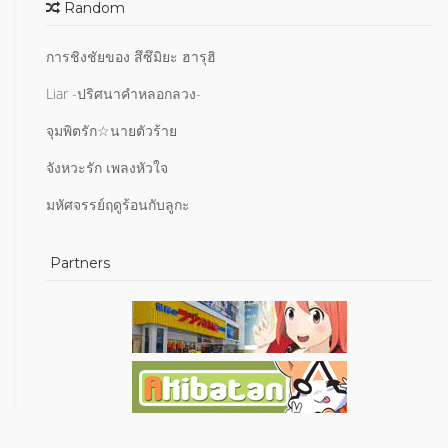
Random
การชิงชัยของ สึซึมิยะ ฮารุฮิ
Liar -ปริศนาคำหลอกลวง-
จุมพิตรัก☆นายตัวร้าย
จังหวะรัก เพลงหัวใจ
มหัศจรรย์ฤดูร้อนกับลูกะ
Partners