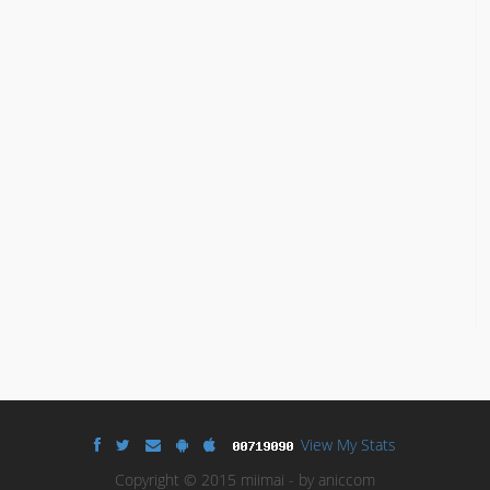
View My Stats
Copyright © 2015 miimai - by aniccom