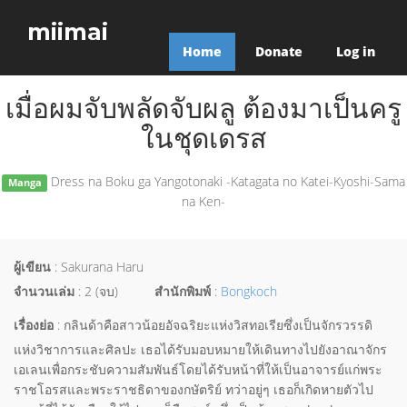
miimai
Home
Donate
Log in
เมื่อผมจับพลัดจับผลู ต้องมาเป็นครู
ในชุดเดรส
Dress na Boku ga Yangotonaki -Katagata no Katei-Kyoshi-Sama
Manga
na Ken-
ผู้เขียน
: Sakurana Haru
จำนวนเล่ม
: 2 (จบ)
สำนักพิมพ์
:
Bongkoch
เรื่องย่อ
: กลินด้าคือสาวน้อยอัจฉริยะแห่งวิสทอเรียซึ่งเป็นจักรวรรดิ
แห่งวิชาการและศิลปะ เธอได้รับมอบหมายให้เดินทางไปยังอาณาจักร
เอเลนเพื่อกระชับความสัมพันธ์โดยได้รับหน้าที่ให้เป็นอาจารย์แก่พระ
ราชโอรสและพระราชธิดาของกษัตริย์ ทว่าอยู่ๆ เธอก็เกิดหายตัวไป