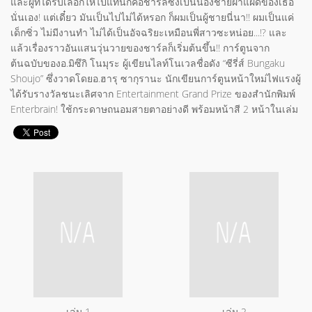
และผู้ที่ได้รับเลือกให้ไปแทนก็คือชาร์ลซึ่งเป็นน้องชายฝาแฝดของเธอ
นั่นเอง! แต่เดี๋ยว มันเป็นไปไม่ได้หรอก ก็ผมเป็นผู้ชายนี่นา!! ผมเป็นแค่
เด็กซิ่ว ไม่มีงานทำ ไม่ได้เป็นอัจฉริยะเหมือนพี่สาวซะหน่อย...!? และ
แล้วเรื่องราวอันแสนวุ่นวายของชาร์ลก็เริ่มต้นขึ้น!! การ์ตูนจาก
ต้นฉบับของอ.มิซึกิ โนมุระ ผู้เขียนไลท์โนเวลชื่อดัง “ซีรี่ส์ Bungaku
Shoujo” ซึ่งวาดโดยอ.ฮารุ ซากุรานะ นักเขียนการ์ตูนหน้าใหม่ไฟแรงผู้
ได้รับรางวัลชนะเลิศจาก Entertainment Grand Prize ของสำนักพิมพ์
Enterbrain! ใช้กระดาษถนอมสายตาอย่างดี พร้อมหน้าสี 2 หน้าในเล่ม
เล่ม 1
เล่ม 2