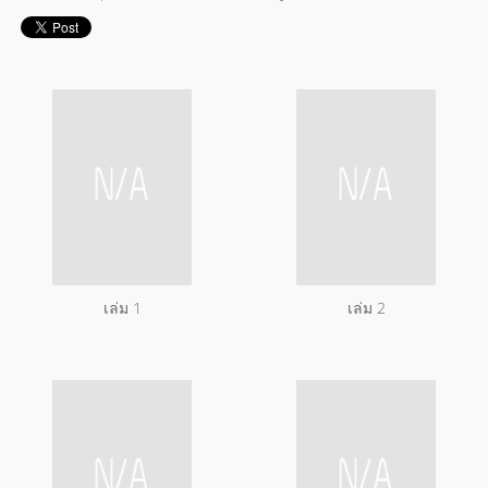
เล่ม 1
เล่ม 2