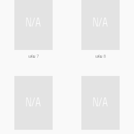
เล่ม 7
เล่ม 8