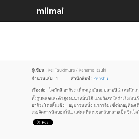
miimai
ผู้เขียน
: Kei Tsukimura / Kaname Itsuki
จำนวนเล่ม
: 1
สำนักพิมพ์
:
Zenshu
เรื่องย่อ
: โคมัทสึ อากิระ เด็กหนุ่มมัธยมปลายปี 2 เคยนึกเ
ทั้งรูปหล่อและตัวสูงจนน่าหมั่นไส้ แถมยังสดใสร่าเริงเป็น
อากิระโดยสิ้นเชิง... อยู่มาวันหนึ่ง นากาจิมะซึ่งพักอยู่ห้อ
เลยจัดการนัดบอดให้... แต่คนที่นัดเจอกลับกลายเป็นชินโด