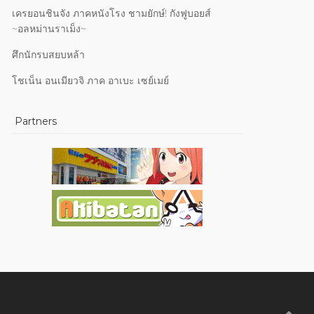
เครยอนชินจัง ภาคหนังโรง ชามยักษ์! กังฟูบอยส์
~อลหม่านราเม็ง~
ศึกนักรบสยบหล้า
โชเน็น อนเมียวจิ ภาค อาเบะ เซย์เมย์
Partners