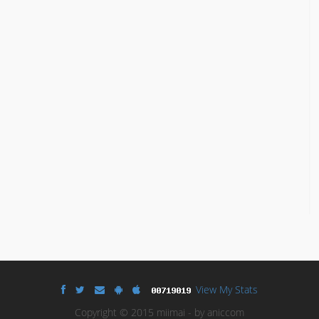
View My Stats
Copyright © 2015 miimai - by aniccom