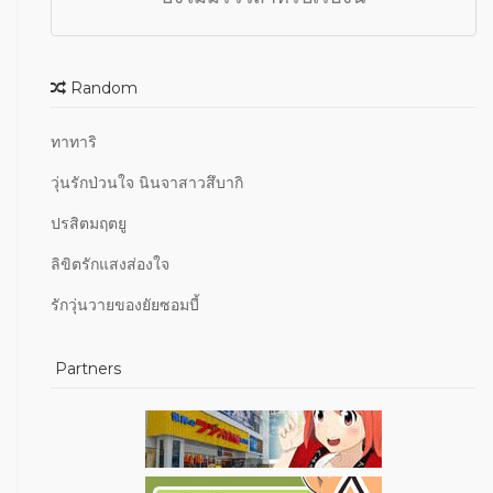
Random
ทาทาริ
วุ่นรักป่วนใจ นินจาสาวสึบากิ
ปรสิตมฤตยู
ลิขิตรักแสงส่องใจ
รักวุ่นวายของยัยซอมบี้
Partners