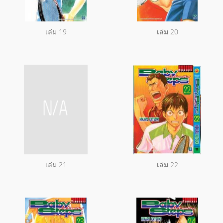
เล่ม 19
เล่ม 20
เล่ม 21
เล่ม 22