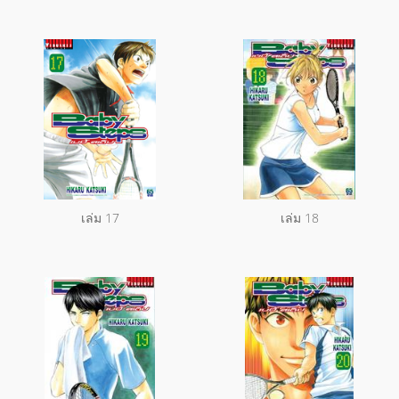
เล่ม 17
เล่ม 18