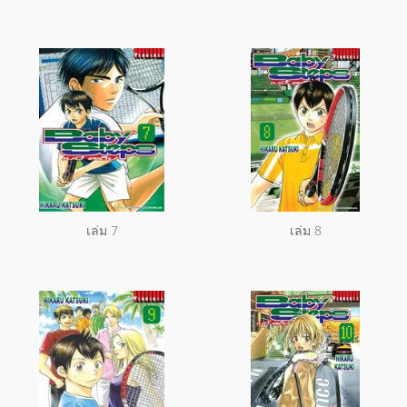
เล่ม 7
เล่ม 8