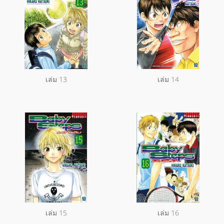
เล่ม 13
เล่ม 14
เล่ม 15
เล่ม 16