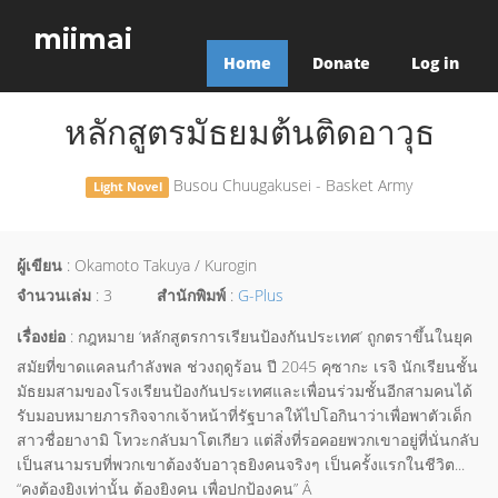
miimai
Home
Donate
Log in
หลักสูตรมัธยมต้นติดอาวุธ
Busou Chuugakusei - Basket Army
Light Novel
ผู้เขียน
: Okamoto Takuya / Kurogin
จำนวนเล่ม
: 3
สำนักพิมพ์
:
G-Plus
เรื่องย่อ
: กฎหมาย ‘หลักสูตรการเรียนป้องกันประเทศ’ ถูกตราขึ้นในยุค
สมัยที่ขาดแคลนกำลังพล ช่วงฤดูร้อน ปี 2045 คุซากะ เรจิ นักเรียนชั้น
มัธยมสามของโรงเรียนป้องกันประเทศและเพื่อนร่วมชั้นอีกสามคนได้
รับมอบหมายภารกิจจากเจ้าหน้าที่รัฐบาลให้ไปโอกินาว่าเพื่อพาตัวเด็ก
สาวชื่อยางามิ โทวะกลับมาโตเกียว แต่สิ่งที่รอคอยพวกเขาอยู่ที่นั่นกลับ
เป็นสนามรบที่พวกเขาต้องจับอาวุธยิงคนจริงๆ เป็นครั้งแรกในชีวิต...
“คงต้องยิงเท่านั้น ต้องยิงคน เพื่อปกป้องคน” Â