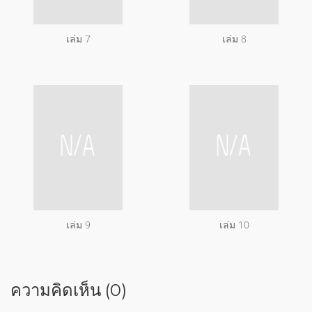
เล่ม 7
เล่ม 8
เล่ม 9
เล่ม 10
ความคิดเห็น (0)