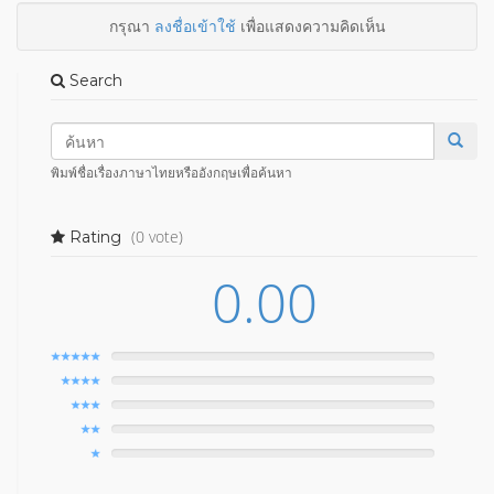
กรุณา
ลงชื่อเข้าใช้
เพื่อแสดงความคิดเห็น
Search
พิมพ์ชื่อเรื่องภาษาไทยหรืออังกฤษเพื่อค้นหา
(0 vote)
Rating
0.00