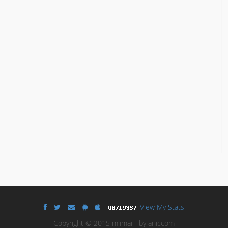
View My Stats
Copyright © 2015 miimai - by aniccom