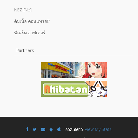
NEZ [Ne]
ดับเบิ้ล คอนแทรค!?
ซีเคร็ต อาฟเตอร์
Partners
View My Stats