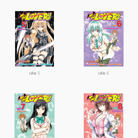
เล่ม 5
เล่ม 6