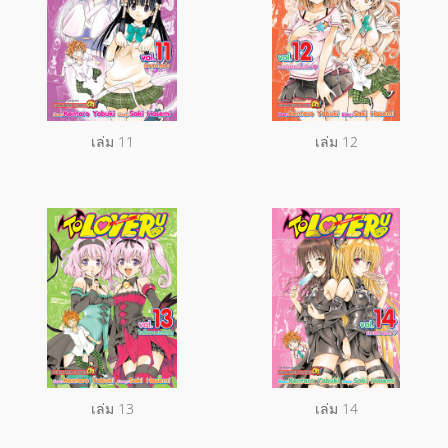
เล่ม 11
เล่ม 12
เล่ม 13
เล่ม 14