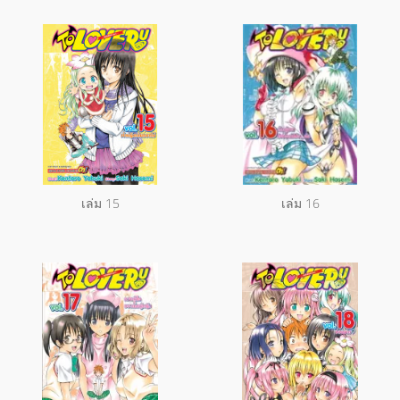
เล่ม 15
เล่ม 16