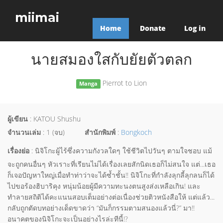
miimai
Home
Donate
Log in
นายสมองใสกับยัยตัวตลก
Pierrot to Lion
Manga
ผู้เขียน
: KATOU Shushu
จำนวนเล่ม
: 1 (จบ)
สำนักพิมพ์
:
Bongkoch
เรื่องย่อ
: นิจิโกะผู้ไร้ซึ่งความกังวลใดๆ ใช้ชีวิตไปวันๆ ตามใจชอบ แม้
จะถูกคนอื่นๆ หัวเราะที่เรียนไม่ได้เรื่องเลยสักนิดเธอก็ไม่สนใจ แต่...เธอ
ก็เจอปัญหาใหญ่เมื่อทำท่าว่าจะได้ซ้ำชั้น!! นิจิโกะที่กำลังลุกลี้ลุกลนก็ได้
ไปขอร้องฮิบาริคุง หนุ่มน้อยผู้มีความทะนงตนสูงส่งเหลือเกิน! และ
ทำลายสถิติได้คะแนนสอบเต็มอย่างต่อเนื่องช่วยติวหนังสือให้ แต่แล้ว...
กลับถูกตัดบทอย่างเด็ดขาดว่า “มันก็กรรมตามสนองแล้วนี่?” มา!!
อนาคตของนิจิโกะจะเป็นอย่างไรล่ะทีนี้!?